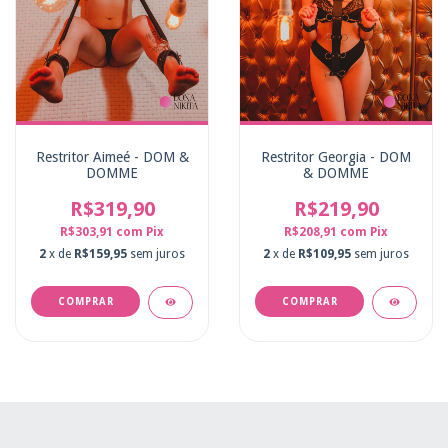
Restritor Aimeé - DOM &
Restritor Georgia - DOM
DOMME
& DOMME
R$319,90
R$219,90
R$303,91
com
Pix
R$208,91
com
Pix
2
x de
R$159,95
sem juros
2
x de
R$109,95
sem juros