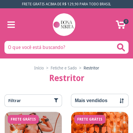
FRETE GRATIS ACIMA DE R$ 129,90 PARA TODO BRASIL
0
Início
>
Fetiche e Sado
>
Restritor
Restritor
Filtrar
FRETE GRÁTIS
FRETE GRÁTIS